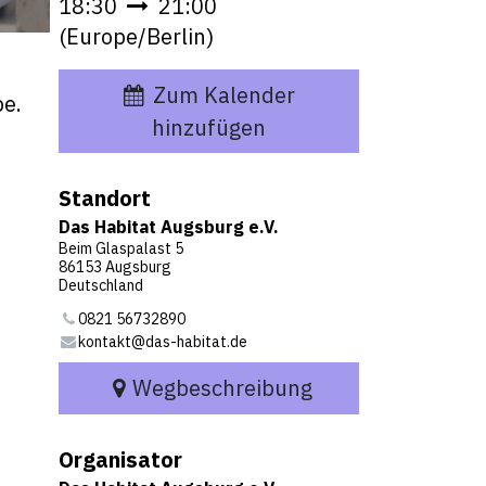
18:30
21:00
(
Europe/Berlin
)
Zum Kalender
be.
hinzufügen
Standort
Das Habitat Augsburg e.V.
Beim Glaspalast 5
86153 Augsburg
Deutschland
0821 56732890
kontakt@das-habitat.de
Wegbeschreibung
Organisator