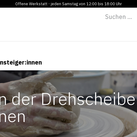
Offene Werkstatt - jeden Samstag von 12:00 bis 18:00 Uhr
Programm
Vermietung
Bildung
Blog
Über
insteiger:innen
n der Drehscheibe
nnen