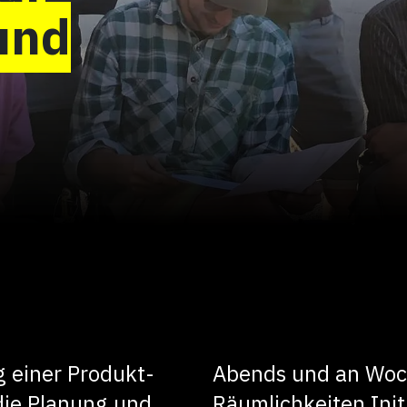
und
g einer Produkt-
Abends und an Woc
die Planung und
Räumlichkeiten Init