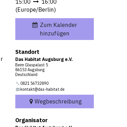
15:00
16:00
(
Europe/Berlin
)
Zum Kalender
hinzufügen
Standort
hr
Das Habitat Augsburg e.V.
Beim Glaspalast 5
86153 Augsburg
Deutschland
0821 56732890
kontakt@das-habitat.de
Wegbeschreibung
Organisator