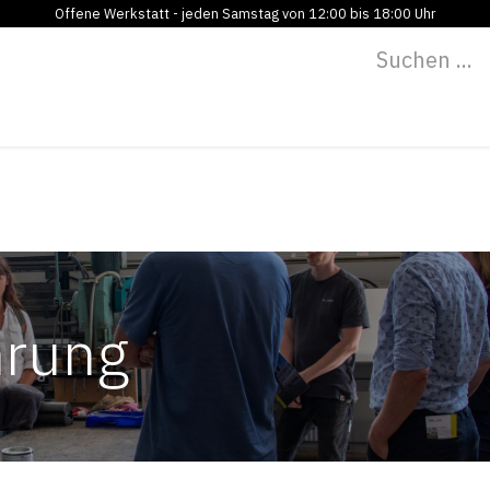
Offene Werkstatt - jeden Samstag von 12:00 bis 18:00 Uhr
Programm
Vermietung
Bildung
Blog
Über
hrung