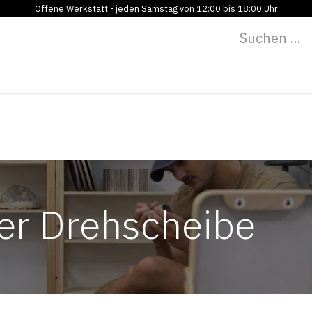
Offene Werkstatt - jeden Samstag von 12:00 bis 18:00 Uhr
Programm
Vermietung
Bildung
Blog
Über
er Drehscheibe