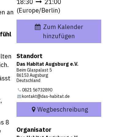
18:30
21:00
(
Europe/Berlin
)
en an
Zum Kalender
fühl
hinzufügen
Standort
lten
ch.
Das Habitat Augsburg e.V.
Beim Glaspalast 5
86153 Augsburg
ässt
Deutschland
0821 56732890
kontakt@das-habitat.de
,
Wegbeschreibung
ns 8
Organisator
e