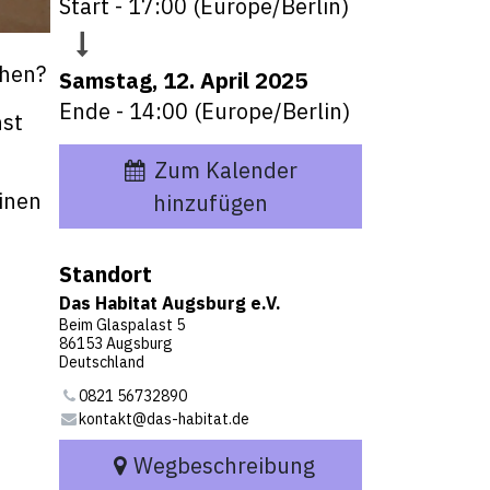
Start -
17:00
(
Europe/Berlin
)
ähen?
Samstag, 12. April 2025
Ende -
14:00
(
Europe/Berlin
)
nst
Zum Kalender
inen
hinzufügen
Standort
Das Habitat Augsburg e.V.
Beim Glaspalast 5
86153 Augsburg
Deutschland
0821 56732890
kontakt@das-habitat.de
Wegbeschreibung