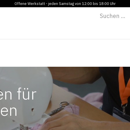
Offene Werkstatt - jeden Samstag von 12:00 bis 18:00 Uhr
Programm
Vermietung
Bildung
Blog
Über
en für
nen