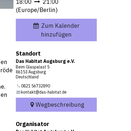
18:00
21:00
(
Europe/Berlin
)
Zum Kalender
hinzufügen
Standort
hen
Das Habitat Augsburg e.V.
Beim Glaspalast 5
pröde
86153 Augsburg
Deutschland
e.
0821 56732890
kontakt@das-habitat.de
hen
Wegbeschreibung
Organisator