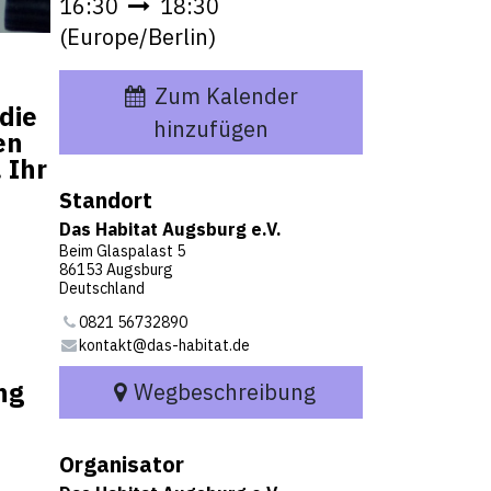
16:30
18:30
(
Europe/Berlin
)
Zum Kalender
die
hinzufügen
en
 Ihr
Standort
Das Habitat Augsburg e.V.
Beim Glaspalast 5
86153 Augsburg
Deutschland
0821 56732890
kontakt@das-habitat.de
ng
Wegbeschreibung
Organisator