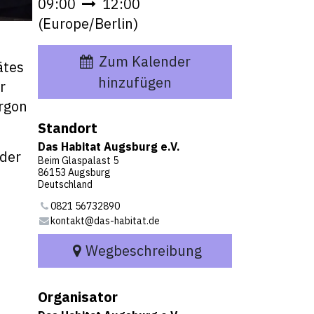
09:00
12:00
(
Europe/Berlin
)
Zum Kalender
ätes
hinzufügen
r
rgon
Standort
Das Habitat Augsburg e.V.
oder
Beim Glaspalast 5
86153 Augsburg
Deutschland
0821 56732890
kontakt@das-habitat.de
Wegbeschreibung
Organisator