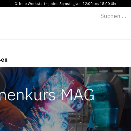
Offene Werkstatt - jeden Samstag von 12:00 bis 18:00 Uhr
Programm
Vermietung
Bildung
Blog
Über
ßen
innenkurs MAG