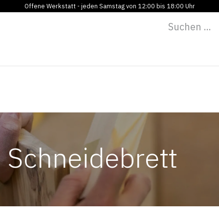
Offene Werkstatt - jeden Samstag von 12:00 bis 18:00 Uhr
Programm
Vermietung
Bildung
Blog
Über
 Schneidebrett