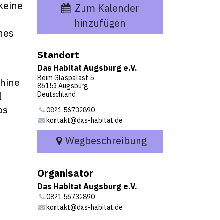
keine
Zum Kalender
hinzufügen
nes
Standort
Das Habitat Augsburg e.V.
Beim Glaspalast 5
chine
86153 Augsburg
l
Deutschland
ps
0821 56732890
kontakt@das-habitat.de
Wegbeschreibung
Organisator
Das Habitat Augsburg e.V.
0821 56732890
kontakt@das-habitat.de