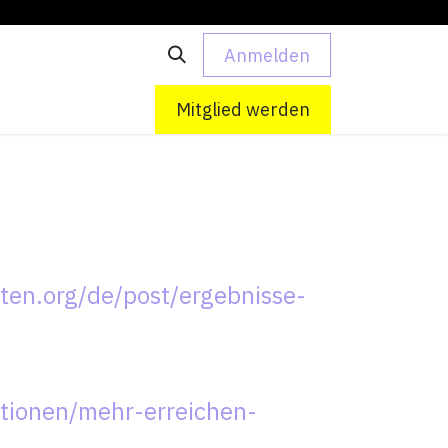
Anmelden
 uns
Kontakt
Mitglied werden
tten.org/de/post/ergebnisse-
tionen/mehr-erreichen-