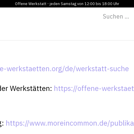
Offene Werkstatt - jeden Samstag von 12:00 bis 18:00 Uhr
Programm
Vermietung
Bildung
Blog
Über
ne-werkstaetten.org/de/werkstatt-suche
der Werkstätten:
https://offene-werkstae
g:
https://www.moreincommon.de/publika