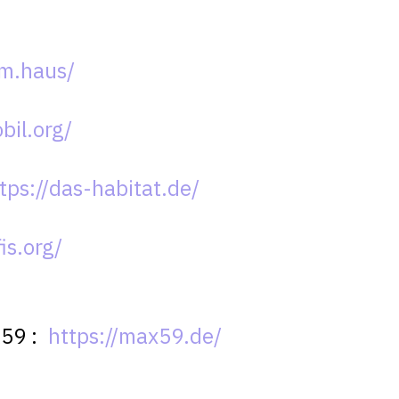
am.haus/
bil.org/
tps://das-habitat.de/
is.org/
X59 :
https://max59.de/