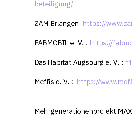
beteiligung/
ZAM Erlangen:
https://www.z
FABMOBIL e. V. :
https://fabmo
Das Habitat Augsburg e. V. :
ht
Meffis e. V. :
https://www.meff
Mehrgenerationenprojekt MA