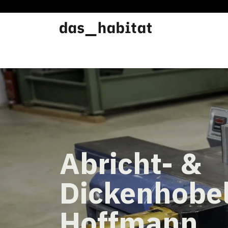
Werkstätten
Offene Werkstatt
Abricht- &
Dickenhobe
Hoffmann